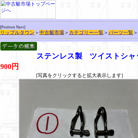
[Position Navi]
リップルタウン
＞
中古艇市場
＞
カテゴリー一覧
＞
パーツ一覧
＞
ステンレス製 ツイストシャ
900円
[写真をクリックすると拡大表示します]