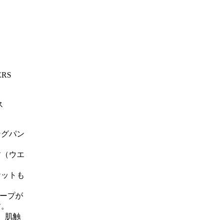
RS
ス
ングパン
す（ウエ
ケットも
テープが
す。
、肌触