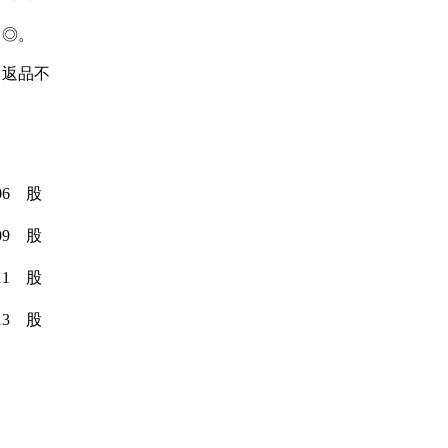
も◎。
き返品不
06 股
09 股
11 股
13 股