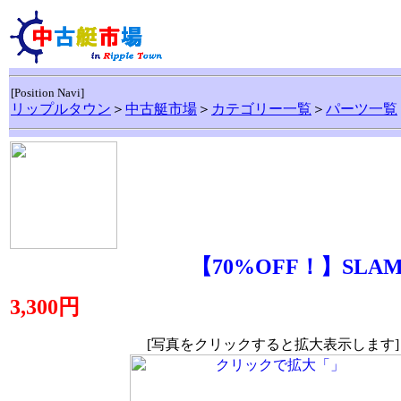
[Position Navi]
リップルタウン
＞
中古艇市場
＞
カテゴリー一覧
＞
パーツ一覧
【70%OFF！】SL
3,300円
[写真をクリックすると拡大表示します]