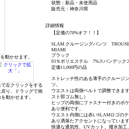
状態：新品・未使用品
販売元：神奈川県
詳細情報
【定価の70%オフ！！】
SLAM クルージングパンツ TROUSE
MIAMI
ブラック
像を動かせます。
93％ポリエステル 7%スパンデック
定価11,000円の品
ストレッチ性のある薄手のクルージ
ツ。
上で左クリックをする
ウエストは両側ベルトで調整できま
に戻り、ドラッグで画
スト部ゴム無し）
像を動かせます。
ヒップの両側にファスナー付きのポ
あり便利です。
ウエスト内側には赤いSLAMロゴの
あり洒落たアクセントになっていま
快適な通気性、UVカット、撥水加工