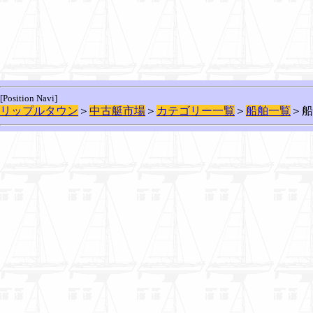
[Position Navi]
リップルタウン
＞
中古艇市場
＞
カテゴリー一覧
＞
船舶一覧
＞船