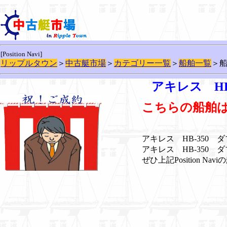
[Position Navi]
リップルタウン
＞
中古艇市場
＞
カテゴリー一覧
＞
船舶一覧
＞
アキレス HB
こちらの船舶
アキレス HB-350
アキレス HB-350
ぜひ上記Position N