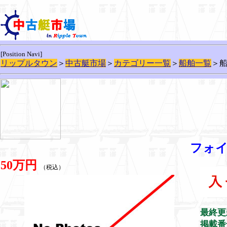
[Position Navi]
リップルタウン
＞
中古艇市場
＞
カテゴリー一覧
＞
船舶一覧
＞
フォイ
50万円
（税込）
最終更
掲載番