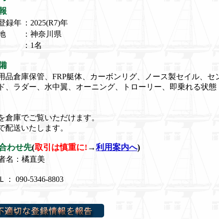
報
登録年
：2025(R7)年
地
：神奈川県
：1名
備
用品倉庫保管、FRP艇体、カーボンリグ、ノース製セイル、セ
ド、ラダー、水中翼、オーニング、トローリー、即乗れる状態
を倉庫でご覧いただけます。
で配送いたします。
合わせ先
(
取引は慎重に!
→
利用案内へ
)
者名：橘直美
： 090-5346-8803