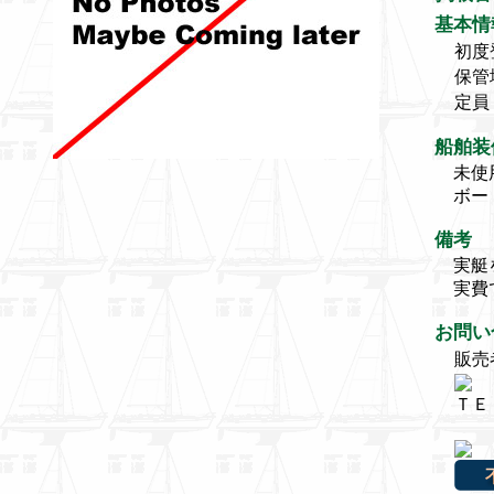
基本情
初度
保管
定員
船舶装
未使
ボー
備考
実艇
実費
お問い
販売
ＴＥＬ