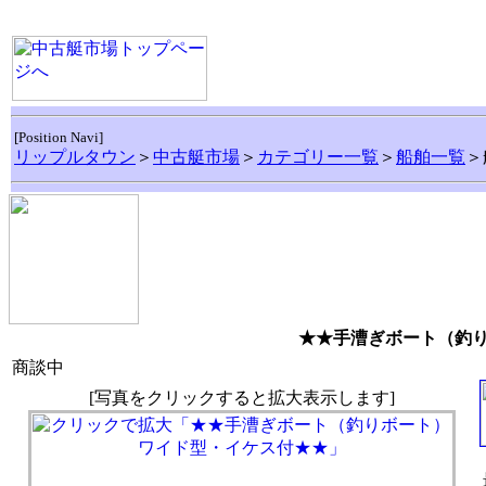
[Position Navi]
リップルタウン
＞
中古艇市場
＞
カテゴリー一覧
＞
船舶一覧
＞
★★手漕ぎボート（釣
商談中
[写真をクリックすると拡大表示します]