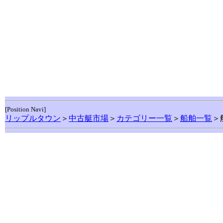
[Position Navi]
リップルタウン
＞
中古艇市場
＞
カテゴリー一覧
＞
船舶一覧
＞