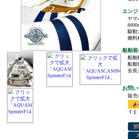
エンジ
ヤマハ
800
駆動
燃料
船舶装
船舶検
船舶
全長3
お問い
販売
ＴＥＬ