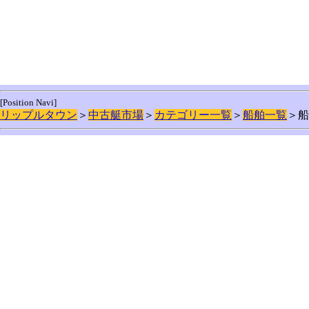
[Position Navi]
リップルタウン
＞
中古艇市場
＞
カテゴリー一覧
＞
船舶一覧
＞船