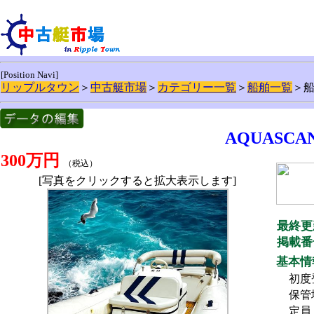
[Position Navi]
リップルタウン
＞
中古艇市場
＞
カテゴリー一覧
＞
船舶一覧
＞
AQUASCANI
300万円
（税込）
[写真をクリックすると拡大表示します]
最終更
掲載番
基本情
初度
保管
定員