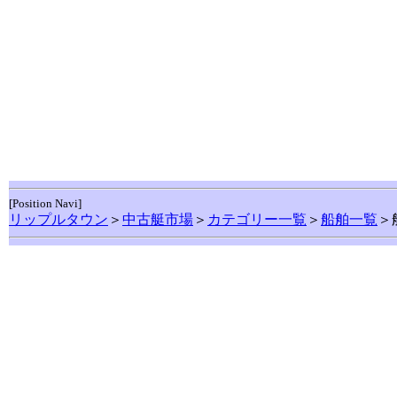
[Position Navi]
リップルタウン
＞
中古艇市場
＞
カテゴリー一覧
＞
船舶一覧
＞