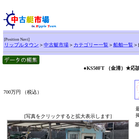
[Position Navi]
リップルタウン
＞
中古艇市場
＞
カテゴリー一覧
＞
船舶一覧
＞
●KS50FT （金清）
700万円
（税込）
[写真をクリックすると拡大表示します]